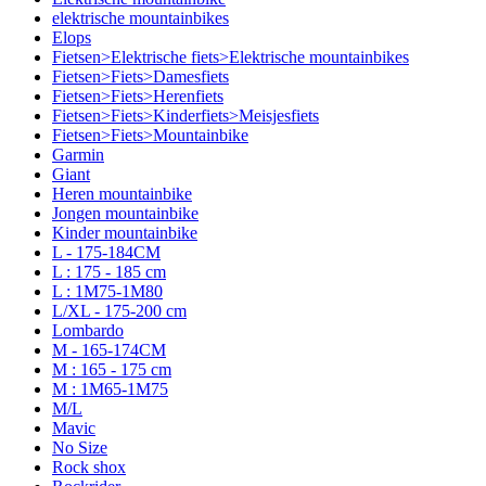
elektrische mountainbikes
Elops
Fietsen>Elektrische fiets>Elektrische mountainbikes
Fietsen>Fiets>Damesfiets
Fietsen>Fiets>Herenfiets
Fietsen>Fiets>Kinderfiets>Meisjesfiets
Fietsen>Fiets>Mountainbike
Garmin
Giant
Heren mountainbike
Jongen mountainbike
Kinder mountainbike
L - 175-184CM
L : 175 - 185 cm
L : 1M75-1M80
L/XL - 175-200 cm
Lombardo
M - 165-174CM
M : 165 - 175 cm
M : 1M65-1M75
M/L
Mavic
No Size
Rock shox