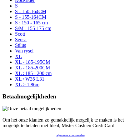
Rockrider
S
S - 150-164CM
S - 155-164CM
S : 150 - 165 cm
S/M - 155-175 cm
Scott
Sensa
Stilus
Van rysel
XL
XL - 185-195CM
XL - 185-200CM
XL : 185 - 200 cm
XL / W35 L31
XL > 1.86m
Betaalmogelijkheden
Om het onze klanten zo gemakkelijk mogelijk te maken is het
mogelijk te betalen met Ideal, Mister Cash en CreditCard.
Gebruik van deze site betekent dat u de
algemene voorwaarden
accepteert - deze shop is onderdeel van
Zjakkoo (Kvk: 58145400 Btw: NL030067716B01)