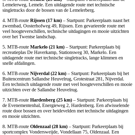
Lemelerweg, Lemele. Een uitdagende route met technische
singletracks door de bossen van de Lemelerberg.
4. MTB-route
Rijssen (17 km)
– Startpunt: Parkeerplaats naast het
zwembad, Oosterhofweg 49, Rijssen. Een gevarieerde route met
veel hoogteverschillen, technische uitdagingen en mooie uitzichten
over het Twentse landschap.
5. MTB-route
Markelo (21 km)
– Startpunt: Parkeerplaats bij
recreatieplas De Haverkamp, Stationsweg 30, Markelo. Een
uitdagende route met technische singletracks, lange klimmen en
snelle afdalingen.
6. MTB-route
Nijverdal (22 km)
– Startpunt: Parkeerplaats bij het
Buitencentrum Sallandse Heuvelrug, Grotestraat 281, Nijverdal.
Een technisch uitdagende route met veel hoogteverschillen en mooie
uitzichten over de Sallandse Heuvelrug.
7. MTB-route
Hardenberg (25 km)
– Startpunt: Parkeerplaats bij
de Evenementenhal, Energieweg 2, Hardenberg. Een afwisselende
route door bossen en over heidevelden met technische uitdagingen
en mooie uitzichten.
8. MTB-route
Oldenzaal (28 km)
– Startpunt: Parkeerplaats bij
sportcomplex Vondersweijde, Vondellaan 75, Oldenzaal. Een