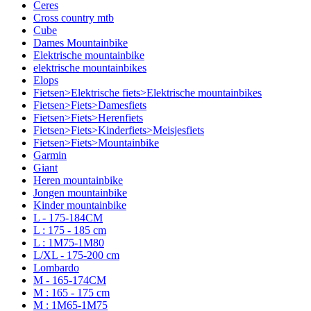
Ceres
Cross country mtb
Cube
Dames Mountainbike
Elektrische mountainbike
elektrische mountainbikes
Elops
Fietsen>Elektrische fiets>Elektrische mountainbikes
Fietsen>Fiets>Damesfiets
Fietsen>Fiets>Herenfiets
Fietsen>Fiets>Kinderfiets>Meisjesfiets
Fietsen>Fiets>Mountainbike
Garmin
Giant
Heren mountainbike
Jongen mountainbike
Kinder mountainbike
L - 175-184CM
L : 175 - 185 cm
L : 1M75-1M80
L/XL - 175-200 cm
Lombardo
M - 165-174CM
M : 165 - 175 cm
M : 1M65-1M75