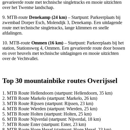
gevarieerde route met technische singletracks en mooie uitzichten
over het Twentse landschap.
9. MTB-route
Denekamp (24 km)
– Startpunt: Parkeerplaats bij
zwembad Dorper Esch, Molendijk 3, Denekamp. Een uitdagende
route met technische singletracks, lange klimmen en snelle
afdalingen.
10. MTB-route
Ommen (16 km)
– Startpunt: Parkeerplaats bij het
station, Stationsweg 4, Ommen. Een gevarieerde route door bossen
en over heuvels met technische uitdagingen en mooie uitzichten
over de Vechtvallei.
Top 30 mountainbike routes Overijssel
1. MTB Route Hellendoorn (startpunt: Hellendoorn, 35 km)
2. MTB Route Markelo (startpunt: Markelo, 26 km)
3. MTB Route Rijssen (startpunt: Rijssen, 23 km)
4. MTB Route Wierden (startpunt: Wierden, 25 km)
5. MTB Route Holten (startpunt: Holten, 25 km)
6. MTB Route Nijverdal (startpunt: Nijverdal, 18 km)
7. MTB Route Enter (startpunt: Enter, 23 km)
8. MTB Route Hoge Hexel (startpunt: Hoge Hexel, 23 km)