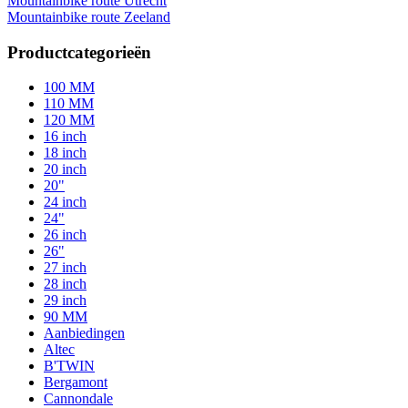
Mountainbike route Utrecht
Mountainbike route Zeeland
Productcategorieën
100 MM
110 MM
120 MM
16 inch
18 inch
20 inch
20"
24 inch
24"
26 inch
26"
27 inch
28 inch
29 inch
90 MM
Aanbiedingen
Altec
B'TWIN
Bergamont
Cannondale