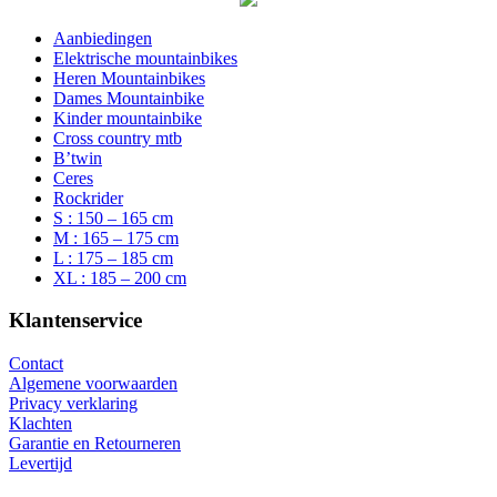
Aanbiedingen
Elektrische mountainbikes
Heren Mountainbikes
Dames Mountainbike
Kinder mountainbike
Cross country mtb
B’twin
Ceres
Rockrider
S : 150 – 165 cm
M : 165 – 175 cm
L : 175 – 185 cm
XL : 185 – 200 cm
Klantenservice
Contact
Algemene voorwaarden
Privacy verklaring
Klachten
Garantie en Retourneren
Levertijd