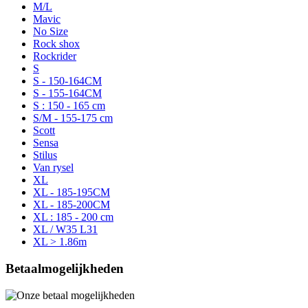
M/L
Mavic
No Size
Rock shox
Rockrider
S
S - 150-164CM
S - 155-164CM
S : 150 - 165 cm
S/M - 155-175 cm
Scott
Sensa
Stilus
Van rysel
XL
XL - 185-195CM
XL - 185-200CM
XL : 185 - 200 cm
XL / W35 L31
XL > 1.86m
Betaalmogelijkheden