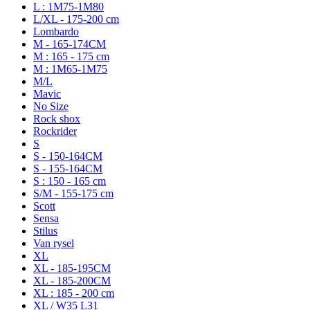
L : 1M75-1M80
L/XL - 175-200 cm
Lombardo
M - 165-174CM
M : 165 - 175 cm
M : 1M65-1M75
M/L
Mavic
No Size
Rock shox
Rockrider
S
S - 150-164CM
S - 155-164CM
S : 150 - 165 cm
S/M - 155-175 cm
Scott
Sensa
Stilus
Van rysel
XL
XL - 185-195CM
XL - 185-200CM
XL : 185 - 200 cm
XL / W35 L31