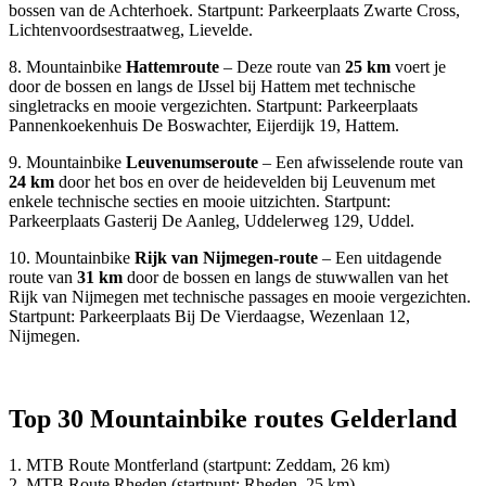
bossen van de Achterhoek. Startpunt: Parkeerplaats Zwarte Cross,
Lichtenvoordsestraatweg, Lievelde.
8. Mountainbike
Hattemroute
– Deze route van
25 km
voert je
door de bossen en langs de IJssel bij Hattem met technische
singletracks en mooie vergezichten. Startpunt: Parkeerplaats
Pannenkoekenhuis De Boswachter, Eijerdijk 19, Hattem.
9. Mountainbike
Leuvenumseroute
– Een afwisselende route van
24 km
door het bos en over de heidevelden bij Leuvenum met
enkele technische secties en mooie uitzichten. Startpunt:
Parkeerplaats Gasterij De Aanleg, Uddelerweg 129, Uddel.
10. Mountainbike
Rijk van Nijmegen-route
– Een uitdagende
route van
31 km
door de bossen en langs de stuwwallen van het
Rijk van Nijmegen met technische passages en mooie vergezichten.
Startpunt: Parkeerplaats Bij De Vierdaagse, Wezenlaan 12,
Nijmegen.
Top 30 Mountainbike routes Gelderland
1. MTB Route Montferland (startpunt: Zeddam, 26 km)
2. MTB Route Rheden (startpunt: Rheden, 25 km)