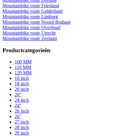
Mountainbike route Drenthe
Mountainbike route Friesland
Mountainbike route Gelderland
Mountainbike route Limburg
Mountainbike route Noord-Brabant
Mountainbike route Overijssel
Mountainbike route Utrecht
Mountainbike route Zeeland
Productcategorieën
100 MM
110 MM
120 MM
16 inch
18 inch
20 inch
20"
24 inch
24"
26 inch
26"
27 inch
28 inch
29 inch