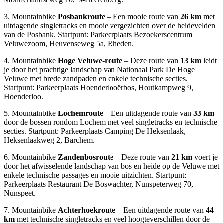
3. Mountainbike
Posbankroute
– Een mooie route van
26 km
met
uitdagende singletracks en mooie vergezichten over de heidevelden
van de Posbank. Startpunt: Parkeerplaats Bezoekerscentrum
Veluwezoom, Heuvenseweg 5a, Rheden.
4. Mountainbike
Hoge Veluwe-route
– Deze route van
13 km
leidt
je door het prachtige landschap van Nationaal Park De Hoge
Veluwe met brede zandpaden en enkele technische secties.
Startpunt: Parkeerplaats Hoenderlooërbos, Houtkampweg 9,
Hoenderloo.
5. Mountainbike
Lochemroute
– Een uitdagende route van
33 km
door de bossen rondom Lochem met veel singletracks en technische
secties. Startpunt: Parkeerplaats Camping De Heksenlaak,
Heksenlaakweg 2, Barchem.
6. Mountainbike
Zandenbosroute
– Deze route van
21 km
voert je
door het afwisselende landschap van bos en heide op de Veluwe met
enkele technische passages en mooie uitzichten. Startpunt:
Parkeerplaats Restaurant De Boswachter, Nunspeterweg 70,
Nunspeet.
7. Mountainbike
Achterhoekroute
– Een uitdagende route van
44
km
met technische singletracks en veel hoogteverschillen door de