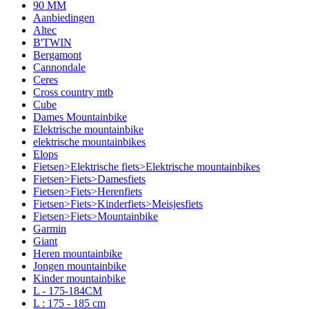
90 MM
Aanbiedingen
Altec
B'TWIN
Bergamont
Cannondale
Ceres
Cross country mtb
Cube
Dames Mountainbike
Elektrische mountainbike
elektrische mountainbikes
Elops
Fietsen>Elektrische fiets>Elektrische mountainbikes
Fietsen>Fiets>Damesfiets
Fietsen>Fiets>Herenfiets
Fietsen>Fiets>Kinderfiets>Meisjesfiets
Fietsen>Fiets>Mountainbike
Garmin
Giant
Heren mountainbike
Jongen mountainbike
Kinder mountainbike
L - 175-184CM
L : 175 - 185 cm